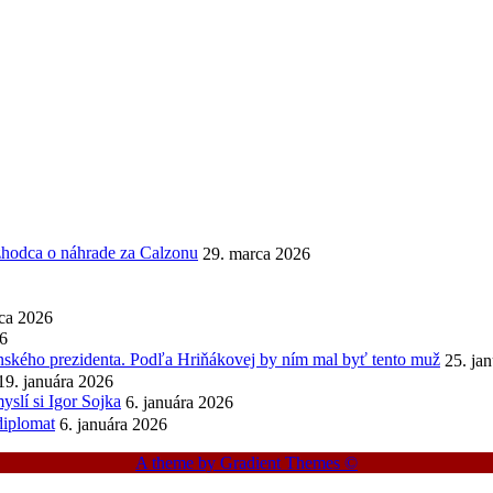
ozhodca o náhrade za Calzonu
29. marca 2026
ca 2026
26
enského prezidenta. Podľa Hriňákovej by ním mal byť tento muž
25. ja
19. januára 2026
slí si Igor Sojka
6. januára 2026
diplomat
6. januára 2026
A theme by Gradient Themes ©