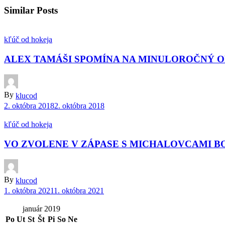
Similar Posts
kľúč od hokeja
ALEX TAMÁŠI SPOMÍNA NA MINULOROČNÝ O
By
klucod
2. októbra 2018
2. októbra 2018
kľúč od hokeja
VO ZVOLENE V ZÁPASE S MICHALOVCAMI B
By
klucod
1. októbra 2021
1. októbra 2021
január 2019
Po
Ut
St
Št
Pi
So
Ne