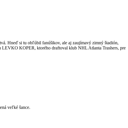
á. Hneď si tu obľúbil fanúšikov, ale aj zaujímavý zimný štadión,
tonu LEVKO KOPER, ktorého draftoval klub NHL Atlanta Trashers, pre
mená veľké šance.