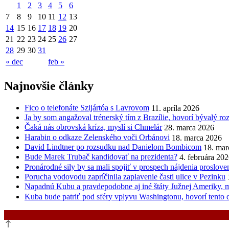
1
2
3
4
5
6
7
8
9
10
11
12
13
14
15
16
17
18
19
20
21
22
23
24
25
26
27
28
29
30
31
« dec
feb »
Najnovšie články
Fico o telefonáte Szijártóa s Lavrovom
11. apríla 2026
Ja by som angažoval trénerský tím z Brazílie, hovorí bývalý r
Čaká nás obrovská kríza, myslí si Chmelár
28. marca 2026
Harabin o odkaze Zelenského voči Orbánovi
18. marca 2026
David Lindtner po rozsudku nad Danielom Bombicom
18. mar
Bude Marek Trubač kandidovať na prezidenta?
4. februára 20
Pronárodné sily by sa mali spojiť v prospech nájdenia proslov
Porucha vodovodu zapríčinila zaplavenie časti ulice v Pezinku
Napadnú Kubu a pravdepodobne aj iné štáty Južnej Ameriky, my
Kuba bude patriť pod sféry vplyvu Washingtonu, hovorí tento 