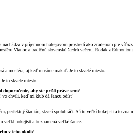
sa nachádza v príjemnom hokejovom prostredí ako zrodenom pre víťazstv
atmosféru Vianoc a tradičnú slovenskú štedrú večeru. Rodák z Edmon
obrá atmosféra, aj keď musíme makať. Je to skvelé miesto.
 Je to skvelé miesto.
 doporučenie, aby ste prišli práve sem?
vo chvíli, keď mi klub dá šancu odísť.
ra, perfektný štadión, skvelí spoluhráči. Sú tu veľkí hokejisti a to zna
 tu veľkí hokejisti a to znamená veľké šance.
ebo v jeho okolí?