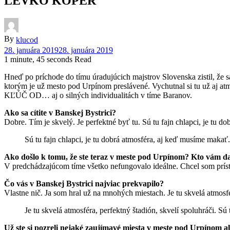
LEVKO KOPER
By
klucod
28. januára 2019
28. januára 2019
1 minute, 45 seconds Read
Hneď po príchode do tímu úradujúcich majstrov Slovenska zistil, že 
ktorým je už mesto pod Urpínom preslávené. Vychutnal si tu už aj 
KĽÚČ OD… aj o silných individualitách v tíme Baranov.
Ako sa cítite v Banskej Bystrici?
Dobre. Tím je skvelý. Je perfektné byť tu. Sú tu fajn chlapci, je tu d
Sú tu fajn chlapci, je tu dobrá atmosféra, aj keď musíme makať.
Ako došlo k tomu, že ste teraz v meste pod Urpínom? Kto vám dal
V predchádzajúcom tíme všetko nefungovalo ideálne. Chcel som prísť 
Čo vás v Banskej Bystrici najviac prekvapilo?
Vlastne nič. Ja som hral už na mnohých miestach. Je tu skvelá atmosfé
Je tu skvelá atmosféra, perfektný štadión, skvelí spoluhráči. Sú
Už ste si pozreli nejaké zaujímavé miesta v meste pod Urpínom al