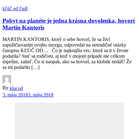
kľúč od ľudí
Pobyt na planéte je jedna krásna dovolenka, hovorí
Martin Kantoris
MARTIN KANTORIS, ktorý o sebe hovorí, že sa živí
zapožičiavaním svojho mozgu, odpovedal na netradičné otázky
časopisu KĽÚČ OD… Čo je najkrajšia vec, ktorá sa ti v živote
podarila? Stať sa rodičom, aj keď v mojom prípade nie celkom
úspešne, zatiaľ. Čo si naopak, ako sa hovorí, za klobúk nedáš? Že
sa mi podarilo […]
By
klucod
3. mája 2018
3. mája 2018