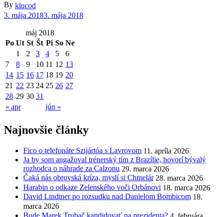
By
klucod
3. mája 2018
3. mája 2018
máj 2018
Po
Ut
St
Št
Pi
So
Ne
1
2
3
4
5
6
7
8
9
10
11
12
13
14
15
16
17
18
19
20
21
22
23
24
25
26
27
28
29
30
31
« apr
jún »
Najnovšie články
Fico o telefonáte Szijártóa s Lavrovom
11. apríla 2026
Ja by som angažoval trénerský tím z Brazílie, hovorí bývalý
rozhodca o náhrade za Calzonu
29. marca 2026
Čaká nás obrovská kríza, myslí si Chmelár
28. marca 2026
Harabin o odkaze Zelenského voči Orbánovi
18. marca 2026
David Lindtner po rozsudku nad Danielom Bombicom
18.
marca 2026
Bude Marek Trubač kandidovať na prezidenta?
4. februára