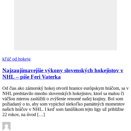
kľúč od hokeja
Najzaujímavejšie výkony slovenských hokejistov v
NHL – píše Feri Vaterka
Od čias ako zámorský hokej otvoril hranice európskym hráčom, sa v
NHL predstavilo mnoho slovenských hokejistov, ktorí sa malou či
väčšou mierou zaslúžili o zvýšenie renomé našej krajiny. Bol som
požiadaný o to, aby som vypichol niekoľko pamätných momentov
našich hráčov v NHL. I keď som fanúšikom tejto ligy už približne
22 rokov, na úvod […]