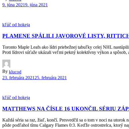
9. júna 2021
9. júna 2021
kľúč od hokeja
PLAMENE SPÁLILI JAVOROVÉ LISTY, RITT
Toronto Maple Leafs ako lídri priebežnej tabuľky celej NHL nastúpil
Proti lídrovi súťaže ukázali veľmi pekný kolektívny výkon a spôsob,
By
klucod
23. februára 2021
25. februára 2021
kľúč od hokeja
MATTHEWS NA ČÍSLE 16 UKONČIL SÉRIU ZÁ
Každá séria sa raz, žiaľ, končí. Presvedčil sa o tom v noci na utoro
pôde podľahol tímu Calgary Flames 0:3. Keďže ostrostrelca, ktorý na