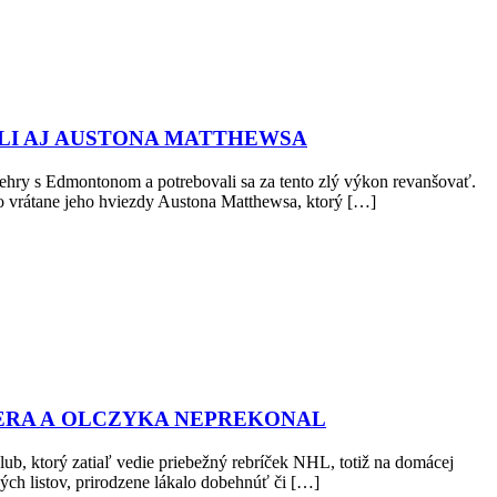
ALI AJ AUSTONA MATTHEWSA
prehry s Edmontonom a potrebovali sa za tento zlý výkon revanšovať.
nto vrátane jeho hviezdy Austona Matthewsa, ktorý […]
TLERA A OLCZYKA NEPREKONAL
lub, ktorý zatiaľ vedie priebežný rebríček NHL, totiž na domácej
ých listov, prirodzene lákalo dobehnúť či […]