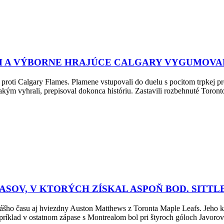
ICH A VÝBORNE HRAJÚCE CALGARY VYGUMOV
i proti Calgary Flames. Plamene vstupovali do duelu s pocitom trpkej 
 akým vyhrali, prepisoval dokonca históriu. Zastavili rozbehnuté Toro
PASOV, V KTORÝCH ZÍSKAL ASPOŇ BOD. SIT
k nášho času aj hviezdny Auston Matthews z Toronta Maple Leafs. Jeho k
príklad v ostatnom zápase s Montrealom bol pri štyroch góloch Javorov