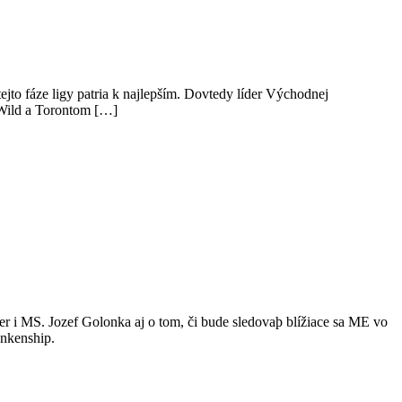
jto fáze ligy patria k najlepším. Dovtedy líder Východnej
 Wild a Torontom […]
r i MS. Jozef Golonka aj o tom, či bude sledovaþ blížiace sa ME vo
ankenship.