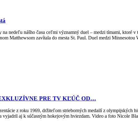
stá
ty na nedeľu nášho času ceľmi významný duel – medzi tímami, ktoré v te
tonom Matthewsom zavítala do mesta St. Paul. Duel medzi Minnesotou
EXKLUZÍVNE PRE TV KĽÚČ OD…
tácie z roku 1969, držiteľom strieborných medailí z olympijských hie
 sa vyjadril aj k súčasným hokejovým hviezdam. Video a foto Nicole Bl