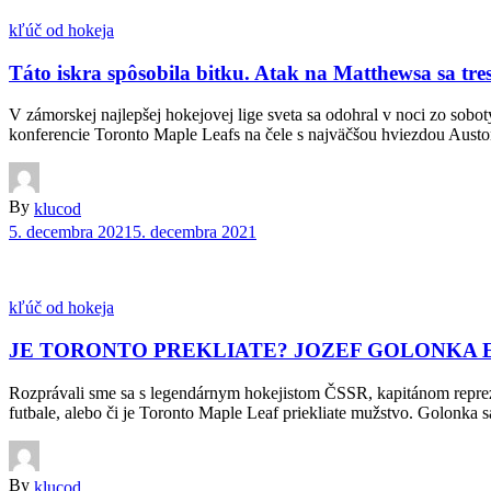
kľúč od hokeja
Táto iskra spôsobila bitku. Atak na Matthewsa sa tre
V zámorskej najlepšej hokejovej lige sveta sa odohral v noci zo sobo
konferencie Toronto Maple Leafs na čele s najväčšou hviezdou Aus
By
klucod
5. decembra 2021
5. decembra 2021
kľúč od hokeja
JE TORONTO PREKLIATE? JOZEF GOLONKA 
Rozprávali sme sa s legendárnym hokejistom ČSSR, kapitánom reprezen
futbale, alebo či je Toronto Maple Leaf priekliate mužstvo. Golonka
By
klucod