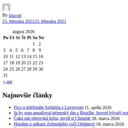
By
klucod
23. februára 2021
23. februára 2021
august 2026
Po
Ut
St
Št
Pi
So
Ne
1
2
3
4
5
6
7
8
9
10
11
12
13
14
15
16
17
18
19
20
21
22
23
24
25
26
27
28
29
30
31
« apr
Najnovšie články
Fico o telefonáte Szijártóa s Lavrovom
11. apríla 2026
Ja by som angažoval trénerský tím z Brazílie, hovorí bývalý r
Čaká nás obrovská kríza, myslí si Chmelár
28. marca 2026
Harabin o odkaze Zelenského voči Orbánovi
18. marca 2026