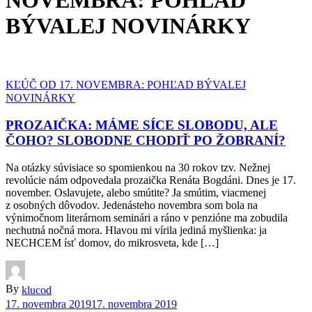
NOVEMBRA: POHĽAD
BÝVALEJ NOVINÁRKY
KĽÚČ OD 17. NOVEMBRA: POHĽAD BÝVALEJ
NOVINÁRKY
PROZAIČKA: MÁME SÍCE SLOBODU, ALE
ČOHO? SLOBODNE CHODIŤ PO ŽOBRANÍ?
Na otázky súvisiace so spomienkou na 30 rokov tzv. Nežnej
revolúcie nám odpovedala prozaička Renáta Bogdáni. Dnes je 17.
november. Oslavujete, alebo smútite? Ja smútim, viacmenej
z osobných dôvodov. Jedenásteho novembra som bola na
výnimočnom literárnom seminári a ráno v penzióne ma zobudila
nechutná nočná mora. Hlavou mi vírila jediná myšlienka: ja
NECHCEM ísť domov, do mikrosveta, kde […]
By
klucod
17. novembra 2019
17. novembra 2019