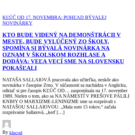
KĽÚČ OD 17. NOVEMBRA: POHĽAD BÝVALEJ
NOVINÁRKY
KTO BUDE VIDENÝ NA DEMONŠTRÁCII V
MESTE, BUDE VYLÚČENÝ ZO ŠKOLY,
SPOMÍNA SI BÝVALÁ NOVINÁRKA NA
OZNAM V ŠKOLSKOM ROZHLASE A
DODÁVA: VEĽA VECÍ SME NA SLOVENSKU
POKAŠĽALI
NATAŠA SALLAIOVÁ pracovala ako učiteľka, neskôr ako
novinárka v časopise Zrno. V súčasnosti sa nachádza v Anglicku,
odkiaľ si pre časopis KĽÚČ OD… zaspomínala na 17. november
1989. Nielen o tom, ako sa NA NÁMESTÍ V PREŠOVE PÁLILI
KNIHY O MARXIZME-LENINIZME sme sa rozprávali s
NATAŠOU SALLAIOVOU. „Mala som 15 rokov,“ začala
rozprávanie Sallaiová, „keď […]
By
klucod