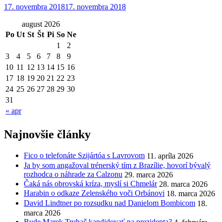
17. novembra 2018
17. novembra 2018
august 2026
Po
Ut
St
Št
Pi
So
Ne
1
2
3
4
5
6
7
8
9
10
11
12
13
14
15
16
17
18
19
20
21
22
23
24
25
26
27
28
29
30
31
« apr
Najnovšie články
Fico o telefonáte Szijártóa s Lavrovom
11. apríla 2026
Ja by som angažoval trénerský tím z Brazílie, hovorí bývalý
rozhodca o náhrade za Calzonu
29. marca 2026
Čaká nás obrovská kríza, myslí si Chmelár
28. marca 2026
Harabin o odkaze Zelenského voči Orbánovi
18. marca 2026
David Lindtner po rozsudku nad Danielom Bombicom
18.
marca 2026
Bude Marek Trubač kandidovať na prezidenta?