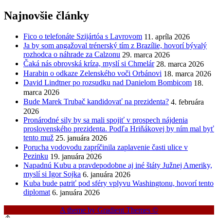
Najnovšie články
Fico o telefonáte Szijártóa s Lavrovom
11. apríla 2026
Ja by som angažoval trénerský tím z Brazílie, hovorí bývalý
rozhodca o náhrade za Calzonu
29. marca 2026
Čaká nás obrovská kríza, myslí si Chmelár
28. marca 2026
Harabin o odkaze Zelenského voči Orbánovi
18. marca 2026
David Lindtner po rozsudku nad Danielom Bombicom
18.
marca 2026
Bude Marek Trubač kandidovať na prezidenta?
4. februára
2026
Pronárodné sily by sa mali spojiť v prospech nájdenia
proslovenského prezidenta. Podľa Hriňákovej by ním mal byť
tento muž
25. januára 2026
Porucha vodovodu zapríčinila zaplavenie časti ulice v
Pezinku
19. januára 2026
Napadnú Kubu a pravdepodobne aj iné štáty Južnej Ameriky,
myslí si Igor Sojka
6. januára 2026
Kuba bude patriť pod sféry vplyvu Washingtonu, hovorí tento
diplomat
6. januára 2026
A theme by Gradient Themes ©