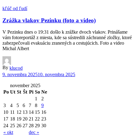
kľúč od ľudí
Zrážka vlakov Pezinku (foto a video)
V Pezinku dnes o 19:31 došlo k zrážke dvoch vlakov. Prinášame
vám fotoreportáž z miesta, kde sa sústredili záchranné zložky, ktoré
zabezpečovali evakuáciu zranených a cestujúcich. Foto a video
Michal Albert
By
klucod
9. novembra 2025
10. novembra 2025
november 2025
Po
Ut
St
Št
Pi
So
Ne
1
2
3
4
5
6
7
8
9
10
11
12
13
14
15
16
17
18
19
20
21
22
23
24
25
26
27
28
29
30
« okt
dec »