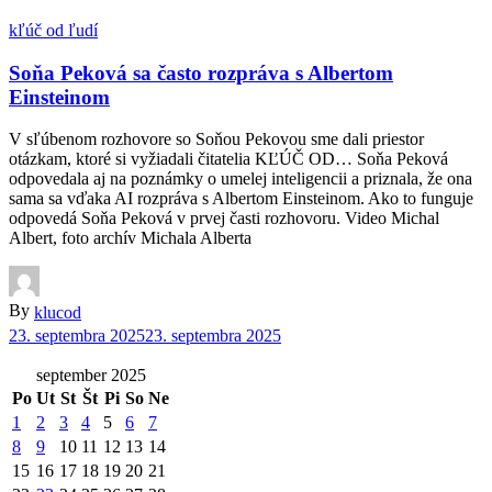
kľúč od ľudí
Soňa Peková sa často rozpráva s Albertom
Einsteinom
V sľúbenom rozhovore so Soňou Pekovou sme dali priestor
otázkam, ktoré si vyžiadali čitatelia KĽÚČ OD… Soňa Peková
odpovedala aj na poznámky o umelej inteligencii a priznala, že ona
sama sa vďaka AI rozpráva s Albertom Einsteinom. Ako to funguje
odpovedá Soňa Peková v prvej časti rozhovoru. Video Michal
Albert, foto archív Michala Alberta
By
klucod
23. septembra 2025
23. septembra 2025
september 2025
Po
Ut
St
Št
Pi
So
Ne
1
2
3
4
5
6
7
8
9
10
11
12
13
14
15
16
17
18
19
20
21