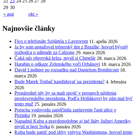
22
23
24
25
26
27
28
29
30
« aug
okt »
Najnovšie články
Fico o telefonáte Szijártóa s Lavrovom
11. apríla 2026
Ja by som angažoval trénerský tím z Brazílie, hovorí bývalý
rozhodca o náhrade za Calzonu
29. marca 2026
Čaká nás obrovská kríza, myslí si Chmelár
28. marca 2026
Harabin o odkaze Zelenského voči Orbánovi
18. marca 2026
David Lindtner po rozsudku nad Danielom Bombicom
18.
marca 2026
Bude Marek Trubač kandidovať na prezidenta?
4. februára
2026
Pronárodné sily by sa mali spojiť v prospech nájdenia
proslovenského prezidenta. Podľa Hriňákovej by ním mal byť
tento muž
25. januára 2026
Porucha vodovodu zapríčinila zaplavenie časti ulice v
Pezinku
19. januára 2026
Napadnú Kubu a pravdepodobne aj iné štáty Južnej Ameriky,
myslí si Igor Sojka
6. januára 2026
Kuba bude patriť pod sféry vplyvu Washingtonu, hovorí tento