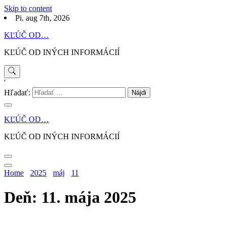
Skip to content
Pi. aug 7th, 2026
KĽÚČ OD…
KĽÚČ OD INÝCH INFORMÁCIÍ
'
Hľadať:
KĽÚČ OD…
KĽÚČ OD INÝCH INFORMÁCIÍ
Home
2025
máj
11
Deň: 11. mája 2025