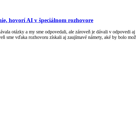
vanie, hovorí AI v špeciálnom rozhovore
 dávala otázky a my sme odpovedali, ale zároveň je dávali v odpovedi a
roveň sme vďaka rozhovoru získali aj zaujímavé námety, aké by bolo mo