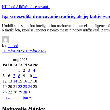
Kľúč od AI
kľúč od cestovania
Iga si nezvolila drancovanie tradície, ale jej kultivo
Urobili sme s umelou inteligenciou rozhovor, kde umelá inteligencia
o tradíciách, ktoré si Japonci v tomto meste nindžov udržiavajú. Zá
By
klucod
11. mája 2025
11. mája 2025
máj 2025
Po
Ut
St
Št
Pi
So
Ne
1
2
3
4
5
6
7
8
9
10
11
12
13
14
15
16
17
18
19
20
21
22
23
24
25
26
27
28
29
30
31
« apr
jún »
Najnovšie články