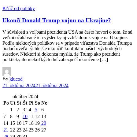
Kľúč od politiky
Ukončí Donald Trump vojnu na Ukrajine?
V súvislosti s voľbami prezidenta USA sa často hovorí o tom, že sú
veľmi očakávané ich výsledky aj vzhľadom k vojne na Ukrajine.
Podľa niektorých politikov sa v prípade víťazstva Donalda Trumpa
podarí oveľa rýchlejšie ukončiť konflikt u našich východných
susedov. Niektorí si dokonca myslia, že Trump ako prezident
prakticky do niekoľkých dní zabezpečí ukončenie […]
By
klucod
21. októbra 2024
21. októbra 2024
október 2024
Po
Ut
St
Št
Pi
So
Ne
1
2
3
4
5
6
7
8
9
10
11
12
13
14
15
16
17
18
19
20
21
22
23
24
25
26
27
28
29
30
31