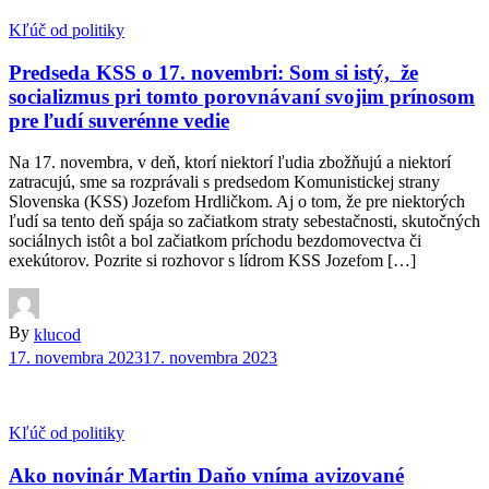
Kľúč od politiky
Predseda KSS o 17. novembri: Som si istý, že
socializmus pri tomto porovnávaní svojim prínosom
pre ľudí suverénne vedie
Na 17. novembra, v deň, ktorí niektorí ľudia zbožňujú a niektorí
zatracujú, sme sa rozprávali s predsedom Komunistickej strany
Slovenska (KSS) Jozefom Hrdličkom. Aj o tom, že pre niektorých
ľudí sa tento deň spája so začiatkom straty sebestačnosti, skutočných
sociálnych istôt a bol začiatkom príchodu bezdomovectva či
exekútorov. Pozrite si rozhovor s lídrom KSS Jozefom […]
By
klucod
17. novembra 2023
17. novembra 2023
Kľúč od politiky
Ako novinár Martin Daňo vníma avizované