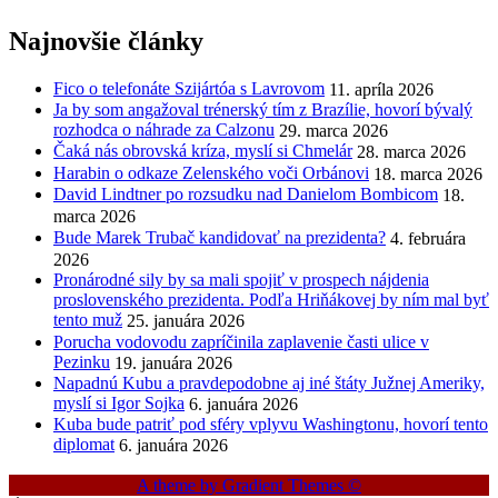
Najnovšie články
Fico o telefonáte Szijártóa s Lavrovom
11. apríla 2026
Ja by som angažoval trénerský tím z Brazílie, hovorí bývalý
rozhodca o náhrade za Calzonu
29. marca 2026
Čaká nás obrovská kríza, myslí si Chmelár
28. marca 2026
Harabin o odkaze Zelenského voči Orbánovi
18. marca 2026
David Lindtner po rozsudku nad Danielom Bombicom
18.
marca 2026
Bude Marek Trubač kandidovať na prezidenta?
4. februára
2026
Pronárodné sily by sa mali spojiť v prospech nájdenia
proslovenského prezidenta. Podľa Hriňákovej by ním mal byť
tento muž
25. januára 2026
Porucha vodovodu zapríčinila zaplavenie časti ulice v
Pezinku
19. januára 2026
Napadnú Kubu a pravdepodobne aj iné štáty Južnej Ameriky,
myslí si Igor Sojka
6. januára 2026
Kuba bude patriť pod sféry vplyvu Washingtonu, hovorí tento
diplomat
6. januára 2026
A theme by Gradient Themes ©