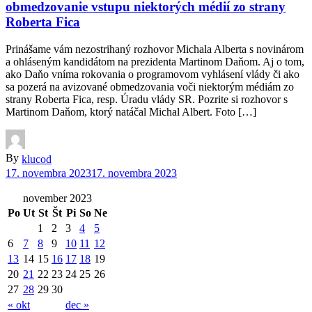
obmedzovanie vstupu niektorých médií zo strany
Roberta Fica
Prinášame vám nezostrihaný rozhovor Michala Alberta s novinárom
a ohláseným kandidátom na prezidenta Martinom Daňom. Aj o tom,
ako Daňo vníma rokovania o programovom vyhlásení vlády či ako
sa pozerá na avizované obmedzovania voči niektorým médiám zo
strany Roberta Fica, resp. Úradu vlády SR. Pozrite si rozhovor s
Martinom Daňom, ktorý natáčal Michal Albert. Foto […]
By
klucod
17. novembra 2023
17. novembra 2023
november 2023
Po
Ut
St
Št
Pi
So
Ne
1
2
3
4
5
6
7
8
9
10
11
12
13
14
15
16
17
18
19
20
21
22
23
24
25
26
27
28
29
30
« okt
dec »