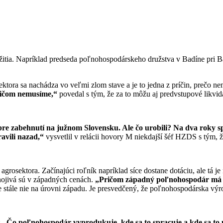
žitia. Napríklad predseda poľnohospodárskeho družstva v Badíne pri B
ektora sa nachádza vo veľmi zlom stave a je to jedna z príčin, prečo
ričom nemusíme,“
povedal s tým, že za to môžu aj predvstupové likv
bre zabehnutí na južnom Slovensku. Ale čo urobili? Na dva roky s
ravili nazad,“
vysvetlil v relácii hovory M niekdajší šéf HZDS s tým, ž
grosektora. Začínajúci roľník napríklad síce dostane dotáciu, ale tá je
nojivá sú v západných cenách.
„Pričom západný poľnohospodár má v
ale stále nie na úrovni západu. Je presvedčený, že poľnohospodárska výr
:
„Čo poľnohospodár vyprodukuje, kde sa to spracuje a kde sa to 