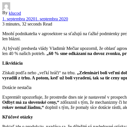
By
klucod
1. septembra 2020
1. septembra 2020
3 minutes, 32 seconds Read
Mnohí podnikatelia v agrosektore sa sťažujú na ťažké podmienky pre
len blázni.
Aj bývalý predseda vlády Vladimír Mečiar upozornil, že oblasť agros
len 40 % našich potrieb.
„60 % sme odkázaní na dovoz zvonku, p
Likvidácia
Získali podľa neho „veľkí hráči“ na trhu.
„Zeleninári boli veľmi do
vyradili z trhu. A potom, keď už boli vyradení, tak sa tie ceny up
Dotácie nestačia
Expremiér upozorňuje, že prostredie dnes nie je nastavené v prospech a
Odbyt má za slovenské ceny,“
zdôraznil s tým, že mechanizmy či h
rokov nemal žiadnu,“
doplnil s tým, že pomaly síce dotácie rástli, 
Kľúčové otázky
Pokiaľ ide o produkciu, nazdáva sa, že dôležité sú nasledovné otázky