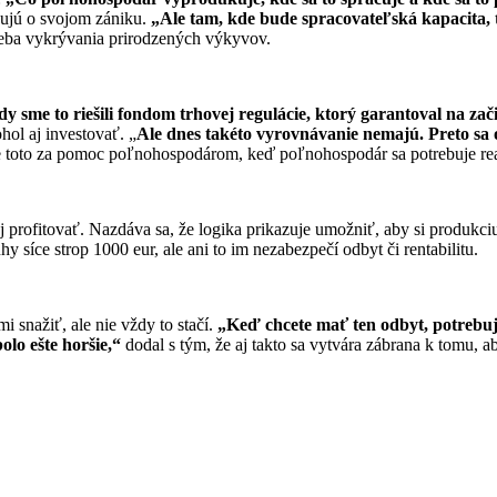
žujú o svojom zániku.
„Ale tam, kde bude spracovateľská kapacita,
otreba vykrývania prirodzených výkyvov.
dy sme to riešili fondom trhovej regulácie, ktorý garantoval na z
hol aj investovať. „
Ale dnes takéto vyrovnávanie nemajú. Preto sa 
o je toto za pomoc poľnohospodárom, keď poľnohospodár sa potrebuje re
 profitovať. Nazdáva sa, že logika prikazuje umožniť, aby si produkci
y síce strop 1000 eur, ale ani to im nezabezpečí odbyt či rentabilitu.
 snažiť, ale nie vždy to stačí.
„Keď chcete mať ten odbyt, potrebuje
olo ešte horšie,“
dodal s tým, že aj takto sa vytvára zábrana k tomu, ab