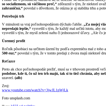
so socializmom, sú väčšinou preč,“
zdôraznil s tým, že niektorí uva
zahraničná,“
povedal s dôvetkom, že otázna je aj stabilita trhu a p
Potrebujú trh
V minulosti sa vraj poľnohospodárom dýchalo ľahšie.
„Za mojej vlá
nepredajú lepšie,“
vysvetlil s tým, že každý mal určitú istotu, aby mo
vysvetlil s tým, že myslí zelenú naftu či jednorazové úľavy. „Ale č
Územný profit
Roľník pôsobiaci na určitom území by podľa expremiéra mal z toho aj
500 eur,“
povedal s tým, že v tomto predaji z dvora majú niektoré druh
Reťazce
Preto ak chce poľnohospodár prežiť, musí sa v trhovom prostredí veľmi
podobne, kde tí, čo už ten trh majú, tak si to tiež chránia, aby neb
uzavrel.
(alb)
Zroj:
www.youtube.com/watch?v=3jwJL1pWjLk
Foto unsplash.com