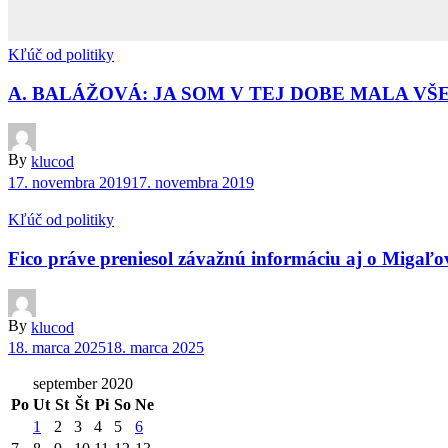
Kľúč od politiky
A. BALÁŽOVÁ: JA SOM V TEJ DOBE MALA V
By
klucod
17. novembra 2019
17. novembra 2019
Kľúč od politiky
Fico práve preniesol závažnú informáciu aj o Migaľo
By
klucod
18. marca 2025
18. marca 2025
september 2020
Po
Ut
St
Št
Pi
So
Ne
1
2
3
4
5
6