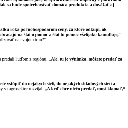
 tak sa bude spotrebovávať domáca produkcia a dovážať aj
ačiatku roka poľnohospodárom ceny, za ktoré odkúpi, ak
obracajú na štát o pomoc a štát tú pomoc všelijako kamufluje,“
alizovať na svojom trhu?“
u predali ľuďom z regiónu.
„Ale, tu je výnimka, môžete predať za
te vstúpiť do nejakých sietí, do nejakých skladových sietí a
y sa agrosektor rozvíjal.
„A keď chce niečo predať, musí klamať,“