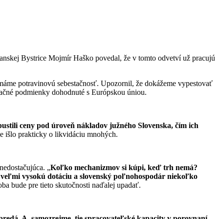
anskej Bystrice Mojmír Haško povedal, že v tomto odvetví už pracujú
 nemáme potravinovú sebestačnosť. Upozornil, že dokážeme vypestovať
idačné podmienky dohodnuté s Európskou úniou.
pustili ceny pod úroveň nákladov južného Slovenska, čím ich
e išlo prakticky o likvidáciu mnohých.
 nedostačujúca. „
Koľko mechanizmov si kúpi, keď trh nemá?
eľmi vysokú dotáciu a slovenský poľnohospodár niekoľko
oba bude pre tieto skutočnosti naďalej upadať.
predá. A, samozrejme, tie spracovateľské kapacity v porovnaní