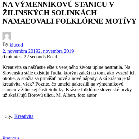
NA VÝMENNÍKOVÚ STANICU V
ŽILINSKÝCH SOLINKÁCH
NAMAĽOVALI FOLKLÓRNE MOTÍVY
By
klucod
2. novembra 2019
2. novembra 2019
0 minutes, 22 seconds Read
Kreativita sa našťastie ešte z verejného života úplne nestratila. Na
Slovensku stále existujú ľudia, ktorým záleží na tom, ako vyzerá ich
okolie. A snažia sa prinášať nové a nové nápady. Aká krásna je tá
kreativita, však? Pozrite, čo umelci nakreslili na výmenníkovú
stanicu v žilinskej časti Solinky. Krásne folklórne slovenské prvky
už skrášľujú Borovú ulicu. M. Albert, foto autor
Kreativita
Tags:
Previous