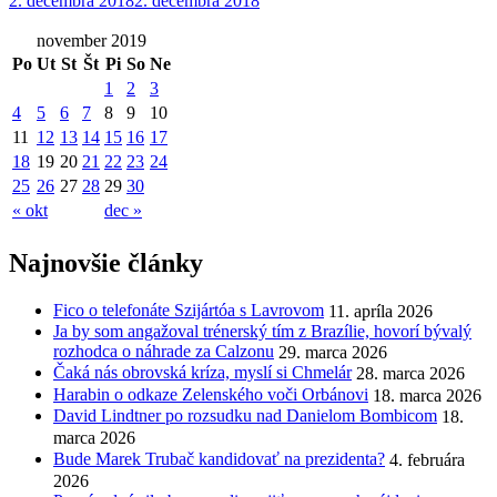
2. decembra 2018
2. decembra 2018
november 2019
Po
Ut
St
Št
Pi
So
Ne
1
2
3
4
5
6
7
8
9
10
11
12
13
14
15
16
17
18
19
20
21
22
23
24
25
26
27
28
29
30
« okt
dec »
Najnovšie články
Fico o telefonáte Szijártóa s Lavrovom
11. apríla 2026
Ja by som angažoval trénerský tím z Brazílie, hovorí bývalý
rozhodca o náhrade za Calzonu
29. marca 2026
Čaká nás obrovská kríza, myslí si Chmelár
28. marca 2026
Harabin o odkaze Zelenského voči Orbánovi
18. marca 2026
David Lindtner po rozsudku nad Danielom Bombicom
18.
marca 2026
Bude Marek Trubač kandidovať na prezidenta?
4. februára
2026