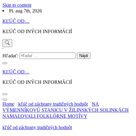
Skip to content
Pi. aug 7th, 2026
KĽÚČ OD…
KĽÚČ OD INÝCH INFORMÁCIÍ
'
Hľadať:
KĽÚČ OD…
KĽÚČ OD INÝCH INFORMÁCIÍ
Home
kľúč od záchrany tradičných hodnôt
NA
VÝMENNÍKOVÚ STANICU V ŽILINSKÝCH SOLINKÁCH
NAMAĽOVALI FOLKLÓRNE MOTÍVY
kľúč od záchrany tradičných hodnôt