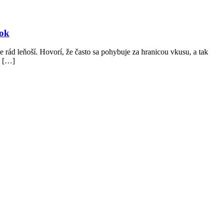
vok
 rád leňoší. Hovorí, že často sa pohybuje za hranicou vkusu, a tak
e […]