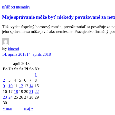
kľúč od literatúry
Moje správanie môže byť niekedy považované za netak
Túži vydať úspešný hororový román, pretože zatiaľ sa považuje za pov
jeho správanie sa môže javiť ako nemiestne. Pracuje ako finančný po
By
klucod
14. apríla 2018
14. apríla 2018
apríl 2018
Po
Ut
St
Št
Pi
So
Ne
1
2
3
4
5
6
7
8
9
10
11
12
13
14
15
16
17
18
19
20
21
22
23
24
25
26
27
28
29
30
« mar
máj »