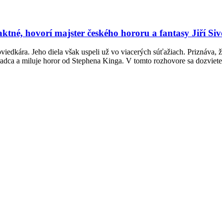
tné, hovorí majster českého hororu a fantasy Jiří Si
iedkára. Jeho diela však uspeli už vo viacerých súťažiach. Priznáva, že
radca a miluje horor od Stephena Kinga. V tomto rozhovore sa dozviet